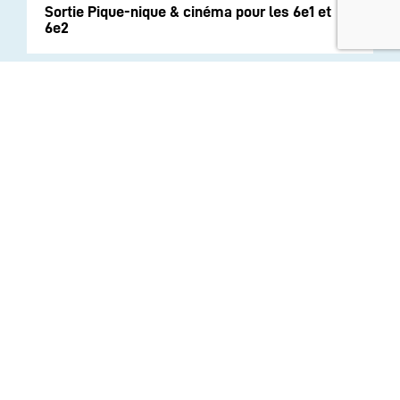
Sortie Pique-nique & cinéma pour les 6e1 et
6e2
INSTITUTION
ECOLE
COLLEGE
LYCEE
ACTUALITES