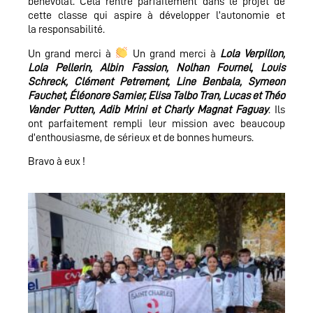
bénévolat. Cela rentre
parfaitement dans le projet de
cette classe qui aspire à développer l’autonomie et
la
responsabilité.
Un grand merci à
Un grand merci à
Lola Verpillon,
Lola Pellerin, Albin Fassion, Nolhan Fournel, Louis
Schreck, Clément Petrement, Line Benbala, Symeon
Fauchet, Éléonore Samier, Elisa Talbo Tran, Lucas et Théo
Vander Putten, Adib Mrini et Charly Magnat Faguay
. Ils
ont parfaitement
rempli leur mission avec beaucoup
d’enthousiasme, de sérieux et de bonnes humeurs.
Bravo à eux !