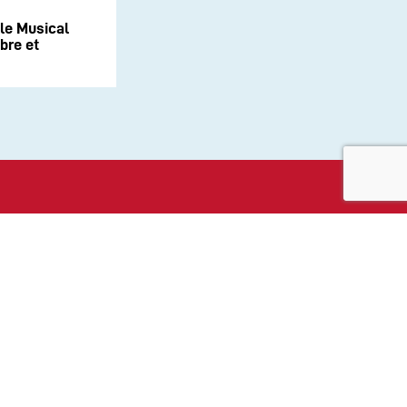
le Musical
bre et
aux sociaux :
ité