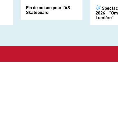
Fin de saison pour l’AS
Spectac
Skateboard
2026 – “Om
Lumière”
Suivez-nous sur les rése
CONTACT
Politique de Confidential