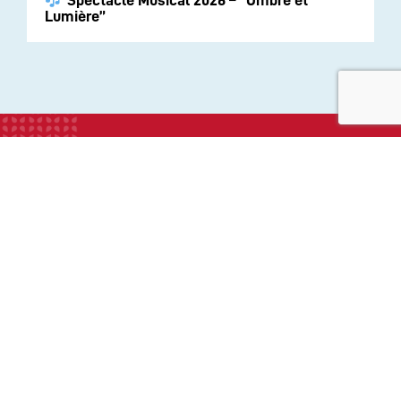
Spectacle Musical 2026 – “Ombre et
Lumière”
INSTITUTION
ECOLE
COLLEGE
LYCEE
ACTUALITES