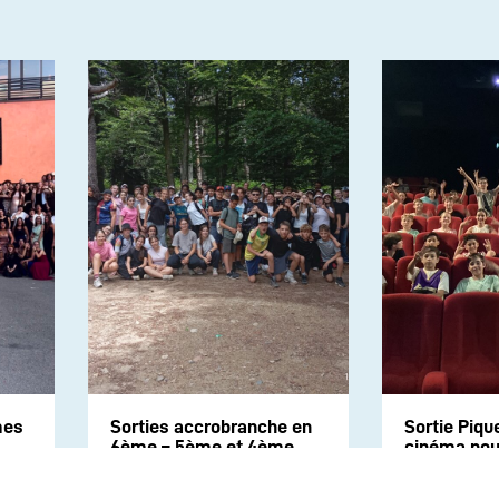
mes
Sorties accrobranche en
Sortie Piqu
6ème – 5ème et 4ème
cinéma pour
6e2