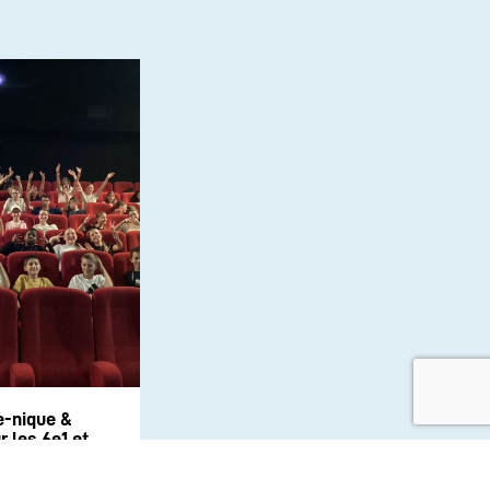
e-nique &
 les 6e1 et