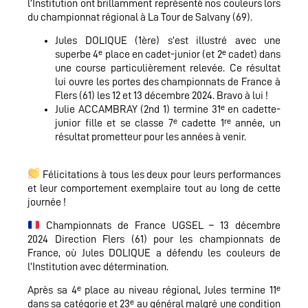
l’Institution ont brillamment représenté nos couleurs lors
du championnat régional à La Tour de Salvany (69).
Jules DOLIQUE (1ère) s’est illustré avec une
superbe 4ᵉ place en cadet-junior (et 2ᵉ cadet) dans
une course particulièrement relevée. Ce résultat
lui ouvre les portes des championnats de France à
Flers (61) les 12 et 13 décembre 2024. Bravo à lui !
Julie ACCAMBRAY (2nd 1) termine 31ᵉ en cadette-
junior fille et se classe 7ᵉ cadette 1ʳᵉ année, un
résultat prometteur pour les années à venir.
Félicitations à tous les deux pour leurs performances
et leur comportement exemplaire tout au long de cette
journée !
Championnats de France UGSEL – 13 décembre
2024 Direction Flers (61) pour les championnats de
France, où Jules DOLIQUE a défendu les couleurs de
l’Institution avec détermination.
Après sa 4ᵉ place au niveau régional, Jules termine 11ᵉ
dans sa catégorie et 23ᵉ au général malgré une condition