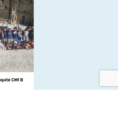
iquité CM1 B