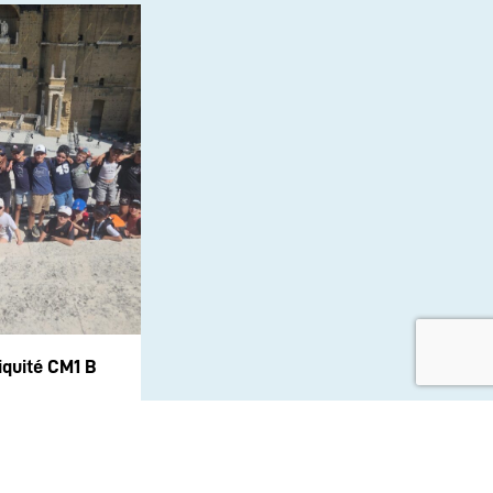
iquité CM1 B