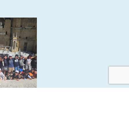
iquité CM1 B