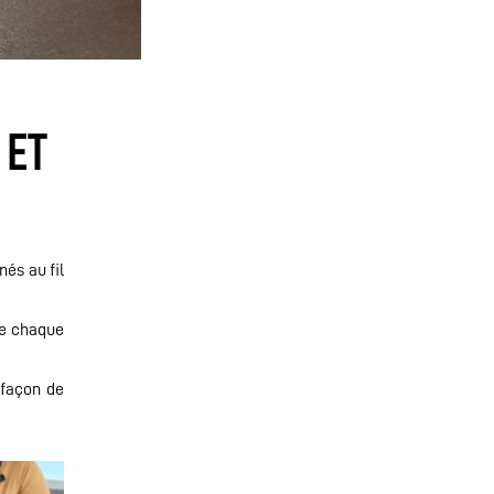
 ET
és au fil
de chaque
 façon de