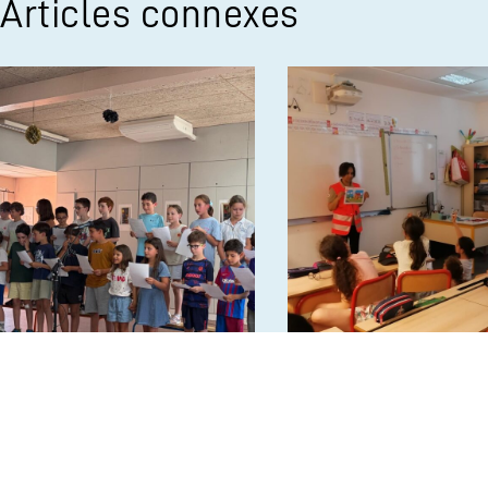
Articles connexes
1ère cérémonie de remise
CE2A rencontrent la
des diplômes pour
Croix-Rouge
l’option anglais